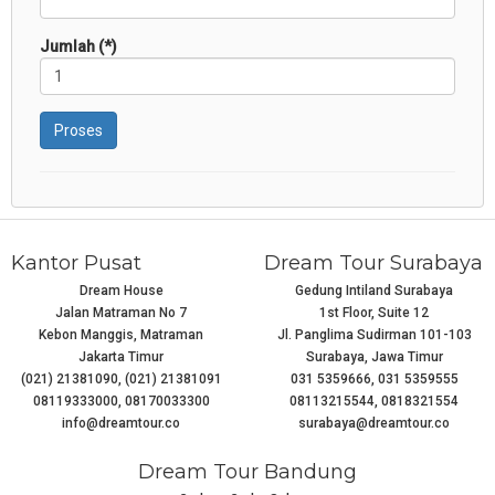
Jumlah (*)
Proses
Kantor Pusat
Dream Tour Surabaya
Dream House
Gedung Intiland Surabaya
Jalan Matraman No 7
1st Floor, Suite 12
Kebon Manggis, Matraman
Jl. Panglima Sudirman 101-103
Jakarta Timur
Surabaya, Jawa Timur
(021) 21381090, (021) 21381091
031 5359666, 031 5359555
08119333000, 08170033300
08113215544, 0818321554
info@dreamtour.co
surabaya@dreamtour.co
Dream Tour Bandung