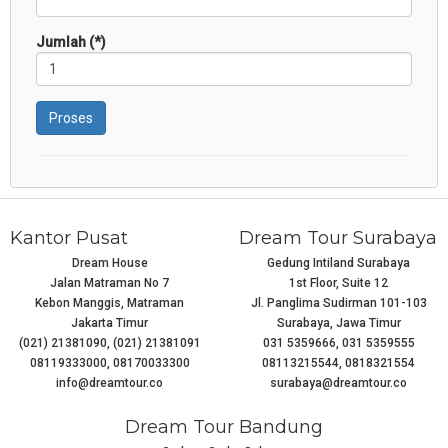
Jumlah (*)
Proses
Kantor Pusat
Dream Tour Surabaya
Dream House
Gedung Intiland Surabaya
Jalan Matraman No 7
1st Floor, Suite 12
Kebon Manggis, Matraman
Jl. Panglima Sudirman 101-103
Jakarta Timur
Surabaya, Jawa Timur
(021) 21381090, (021) 21381091
031 5359666, 031 5359555
08119333000, 08170033300
08113215544, 0818321554
info@dreamtour.co
surabaya@dreamtour.co
Dream Tour Bandung