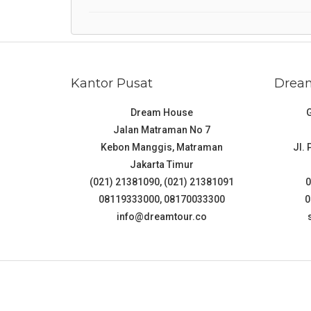
Kantor Pusat
Dream
Dream House
Jalan Matraman No 7
Kebon Manggis, Matraman
Jl.
Jakarta Timur
(021) 21381090, (021) 21381091
0
08119333000, 08170033300
0
info@dreamtour.co