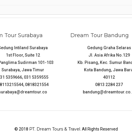
 Tour Surabaya
Dream Tour Bandung
Gedung Intiland Surabaya
Gedung Graha Selaras
1st Floor, Suite 12
Jl. Asia Afrika No.129
 Panglima Sudirman 101-103
Kb. Pisang, Kec. Sumur Ba
Surabaya, Jawa Timur
Kota Bandung, Jawa Bar
31 5359666, 031 5359555
40112
8113215544, 0818321554
0813 2284 237
surabaya@dreamtour.co
bandung@dreamtour.co.
PT. Dream Tours & Travel
© 2018
. All Rights Reserved