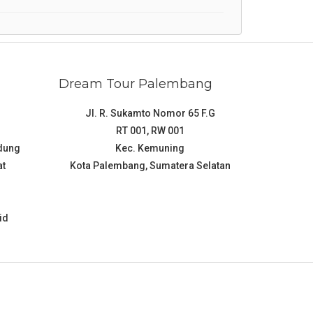
Dream Tour Palembang
Jl. R. Sukamto Nomor 65 F.G
RT 001, RW 001
ndung
Kec. Kemuning
at
Kota Palembang, Sumatera Selatan
id