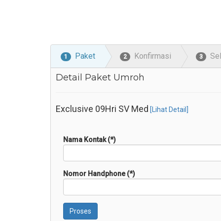
Paket
Konfirmasi
Se
1
2
3
Detail Paket Umroh
Exclusive 09Hri SV Med
[Lihat Detail]
Nama Kontak (*)
Nomor Handphone (*)
Proses