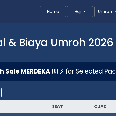
Home
(current)
Haji
Umroh
l & Biaya Umroh 2026 
sh Sale MERDEKA !!! ⚡
for Selected Pa
SEAT
QUAD