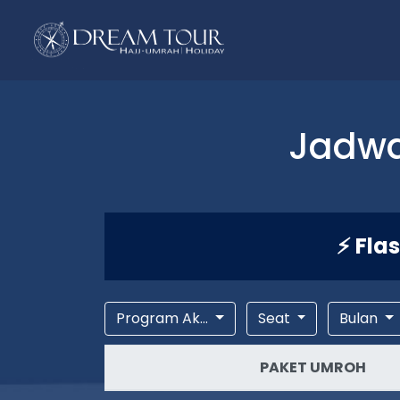
Jadwa
⚡ Fla
Program Ak...
Seat
Bulan
PAKET UMROH