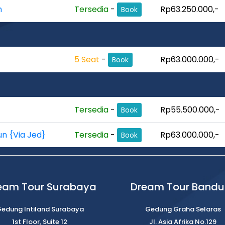
n
Tersedia
-
Rp63.250.000,-
Book
5 Seat
-
Rp63.000.000,-
Book
Tersedia
-
Rp55.500.000,-
Book
un {Via Jed}
Tersedia
-
Rp63.000.000,-
Book
eam Tour Surabaya
Dream Tour Band
edung Intiland Surabaya
Gedung Graha Selaras
1st Floor, Suite 12
Jl. Asia Afrika No.129