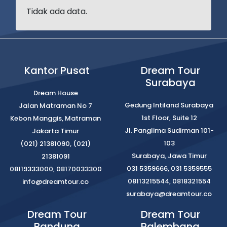
Tidak ada data.
Kantor Pusat
Dream Tour
Surabaya
Dream House
Gedung Intiland Surabaya
Jalan Matraman No 7
1st Floor, Suite 12
Kebon Manggis, Matraman
Jl. Panglima Sudirman 101-
Jakarta Timur
103
(021) 21381090, (021)
Surabaya, Jawa Timur
21381091
031 5359666, 031 5359555
08119333000, 08170033300
08113215544, 0818321554
info@dreamtour.co
surabaya@dreamtour.co
Dream Tour
Dream Tour
Bandung
Palembang