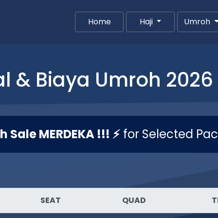
Home
(current)
Haji
Umroh
l & Biaya Umroh 2026 
sh Sale MERDEKA !!! ⚡
for Selected Pa
SEAT
QUAD
T