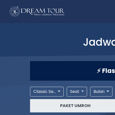
Jadwa
⚡ Fla
Classic Se...
Seat
Bulan
PAKET UMROH