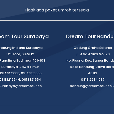
Tidak ada paket umroh tersedia.
eam Tour Surabaya
Dream Tour Band
edung Intiland Surabaya
Gedung Graha Selaras
1st Floor, Suite 12
Jl. Asia Afrika No.129
. Panglima Sudirman 101-103
Kb. Pisang, Kec. Sumur Band
Surabaya, Jawa Timur
Kota Bandung, Jawa Bara
031 5359666, 031 5359555
40112
08113215544, 0818321554
0813 2284 237
surabaya@dreamtour.co
bandung@dreamtour.co.i