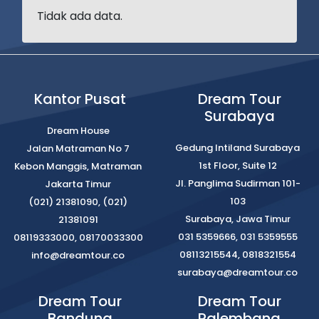
Tidak ada data.
Kantor Pusat
Dream Tour
Surabaya
Dream House
Gedung Intiland Surabaya
Jalan Matraman No 7
1st Floor, Suite 12
Kebon Manggis, Matraman
Jl. Panglima Sudirman 101-
Jakarta Timur
103
(021) 21381090, (021)
Surabaya, Jawa Timur
21381091
031 5359666, 031 5359555
08119333000, 08170033300
08113215544, 0818321554
info@dreamtour.co
surabaya@dreamtour.co
Dream Tour
Dream Tour
Bandung
Palembang