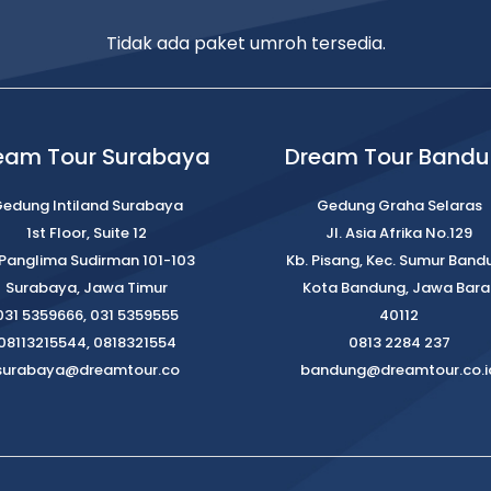
Tidak ada paket umroh tersedia.
eam Tour Surabaya
Dream Tour Band
edung Intiland Surabaya
Gedung Graha Selaras
1st Floor, Suite 12
Jl. Asia Afrika No.129
. Panglima Sudirman 101-103
Kb. Pisang, Kec. Sumur Band
Surabaya, Jawa Timur
Kota Bandung, Jawa Bara
031 5359666, 031 5359555
40112
08113215544, 0818321554
0813 2284 237
surabaya@dreamtour.co
bandung@dreamtour.co.i