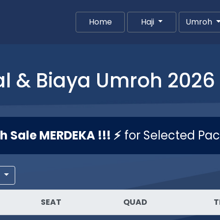
Home
(current)
Haji
Umroh
l & Biaya Umroh 2026 
sh Sale MERDEKA !!! ⚡
for Selected Pa
r
SEAT
QUAD
T