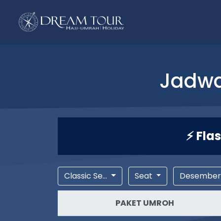
Jadwa
⚡ Fla
Classic Se...
Seat
Desembe
PAKET UMROH