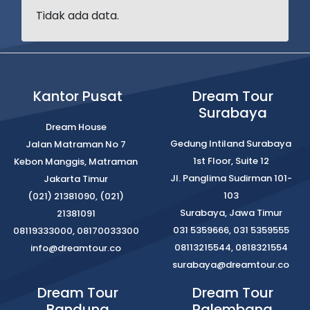
Tidak ada data.
Kantor Pusat
Dream Tour
Surabaya
Dream House
Gedung Intiland Surabaya
Jalan Matraman No 7
1st Floor, Suite 12
Kebon Manggis, Matraman
Jl. Panglima Sudirman 101-
Jakarta Timur
103
(021) 21381090, (021)
Surabaya, Jawa Timur
21381091
031 5359666, 031 5359555
08119333000, 08170033300
08113215544, 0818321554
info@dreamtour.co
surabaya@dreamtour.co
Dream Tour
Dream Tour
Bandung
Palembang