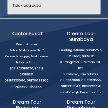
Tidak ada data.
Kantor Pusat
Dream Tour
Surabaya
Dream House
Gedung Intiland Surabaya
Jalan Matraman No 7
1st Floor, Suite 12
Kebon Manggis, Matraman
Jl. Panglima Sudirman 101-
Jakarta Timur
103
(021) 21381090, (021)
Surabaya, Jawa Timur
21381091
031 5359666, 031 5359555
08119333000, 08170033300
08113215544, 0818321554
info@dreamtour.co
surabaya@dreamtour.co
Dream Tour
Dream Tour
Bandung
Palembang