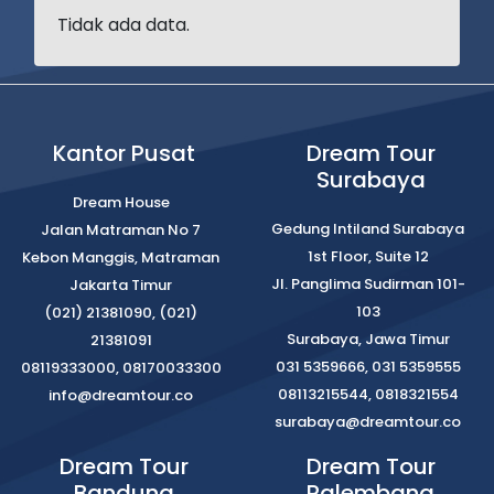
Tidak ada data.
Kantor Pusat
Dream Tour
Surabaya
Dream House
Gedung Intiland Surabaya
Jalan Matraman No 7
1st Floor, Suite 12
Kebon Manggis, Matraman
Jl. Panglima Sudirman 101-
Jakarta Timur
103
(021) 21381090, (021)
Surabaya, Jawa Timur
21381091
031 5359666, 031 5359555
08119333000, 08170033300
08113215544, 0818321554
info@dreamtour.co
surabaya@dreamtour.co
Dream Tour
Dream Tour
Bandung
Palembang