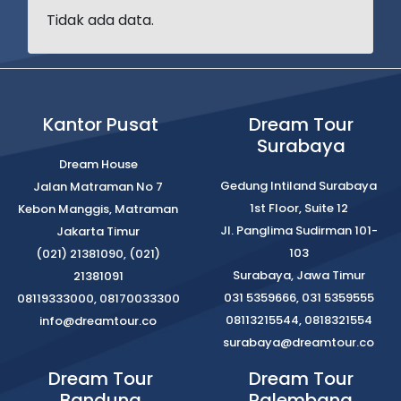
Tidak ada data.
Kantor Pusat
Dream Tour
Surabaya
Dream House
Gedung Intiland Surabaya
Jalan Matraman No 7
1st Floor, Suite 12
Kebon Manggis, Matraman
Jl. Panglima Sudirman 101-
Jakarta Timur
103
(021) 21381090, (021)
Surabaya, Jawa Timur
21381091
031 5359666, 031 5359555
08119333000, 08170033300
08113215544, 0818321554
info@dreamtour.co
surabaya@dreamtour.co
Dream Tour
Dream Tour
Bandung
Palembang