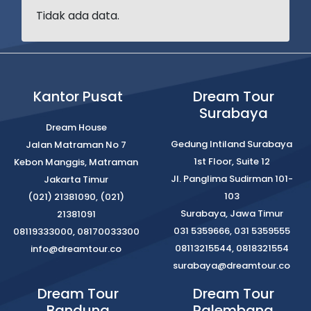
Tidak ada data.
Kantor Pusat
Dream Tour
Surabaya
Dream House
Gedung Intiland Surabaya
Jalan Matraman No 7
1st Floor, Suite 12
Kebon Manggis, Matraman
Jl. Panglima Sudirman 101-
Jakarta Timur
103
(021) 21381090, (021)
Surabaya, Jawa Timur
21381091
031 5359666, 031 5359555
08119333000, 08170033300
08113215544, 0818321554
info@dreamtour.co
surabaya@dreamtour.co
Dream Tour
Dream Tour
Bandung
Palembang