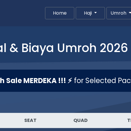
Home
(current)
Haji
Umroh
l & Biaya Umroh 2026 
sh Sale MERDEKA !!! ⚡
for Selected Pa
SEAT
QUAD
T