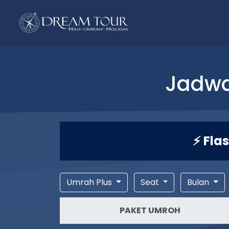
Jadwa
⚡ Fla
Umrah Plus
Seat
Bulan
PAKET UMROH