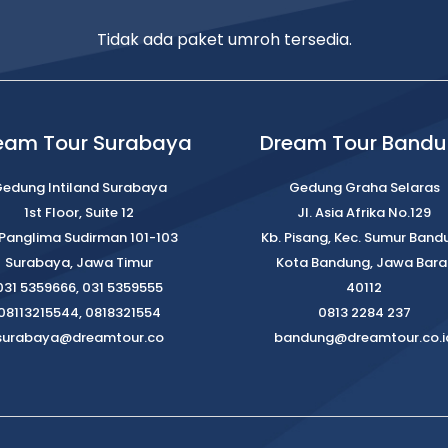
Tidak ada paket umroh tersedia.
eam Tour Surabaya
Dream Tour Band
edung Intiland Surabaya
Gedung Graha Selaras
1st Floor, Suite 12
Jl. Asia Afrika No.129
. Panglima Sudirman 101-103
Kb. Pisang, Kec. Sumur Band
Surabaya, Jawa Timur
Kota Bandung, Jawa Bara
031 5359666, 031 5359555
40112
08113215544, 0818321554
0813 2284 237
surabaya@dreamtour.co
bandung@dreamtour.co.i