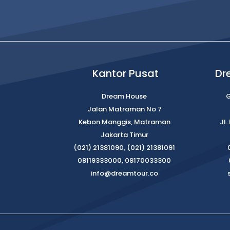
Kantor Pusat
Dr
Dream House
G
Jalan Matraman No 7
Kebon Manggis, Matraman
Jl
Jakarta Timur
(021) 21381090, (021) 21381091
08119333000, 08170033300
info@dreamtour.co