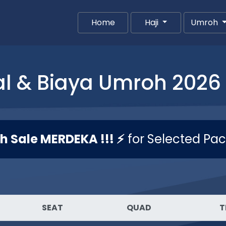
Home
(current)
Haji
Umroh
l & Biaya Umroh 2026 
sh Sale MERDEKA !!! ⚡
for Selected Pa
SEAT
QUAD
T