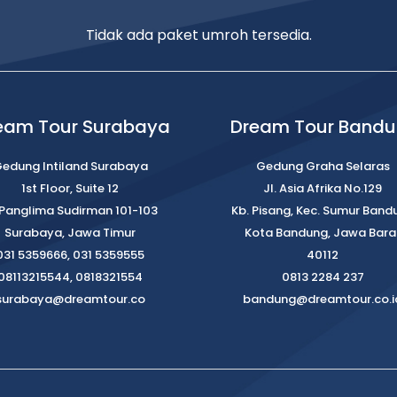
Tidak ada paket umroh tersedia.
eam Tour Surabaya
Dream Tour Band
edung Intiland Surabaya
Gedung Graha Selaras
1st Floor, Suite 12
Jl. Asia Afrika No.129
. Panglima Sudirman 101-103
Kb. Pisang, Kec. Sumur Band
Surabaya, Jawa Timur
Kota Bandung, Jawa Bara
031 5359666, 031 5359555
40112
08113215544, 0818321554
0813 2284 237
surabaya@dreamtour.co
bandung@dreamtour.co.i