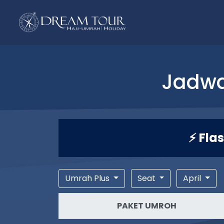
Jadwa
⚡ Fla
Umrah Plus
Seat
April
PAKET UMROH