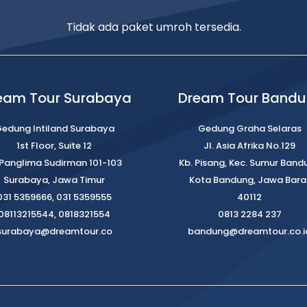
Tidak ada paket umroh tersedia.
eam Tour Surabaya
Dream Tour Band
edung Intiland Surabaya
Gedung Graha Selaras
1st Floor, Suite 12
Jl. Asia Afrika No.129
. Panglima Sudirman 101-103
Kb. Pisang, Kec. Sumur Band
Surabaya, Jawa Timur
Kota Bandung, Jawa Bara
031 5359666, 031 5359555
40112
08113215544, 0818321554
0813 2284 237
surabaya@dreamtour.co
bandung@dreamtour.co.i