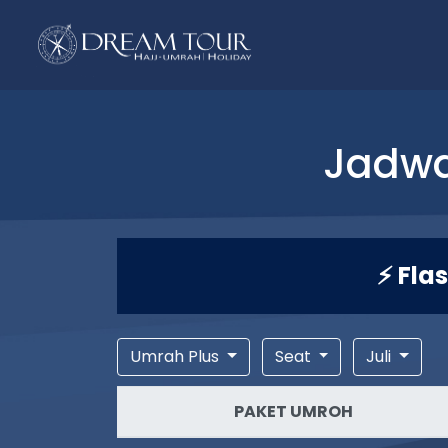
Jadwa
⚡ Fla
Umrah Plus
Seat
Juli
PAKET UMROH