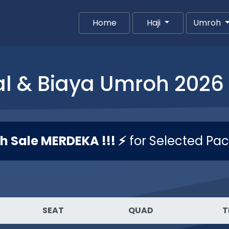
Home
(current)
Haji
Umroh
l & Biaya Umroh 2026 
sh Sale MERDEKA !!! ⚡
for Selected Pa
SEAT
QUAD
T