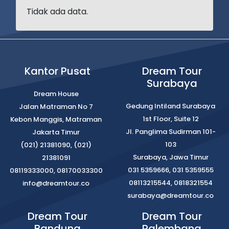
Tidak ada data.
Kantor Pusat
Dream Tour
Surabaya
Dream House
Gedung Intiland Surabaya
Jalan Matraman No 7
1st Floor, Suite 12
Kebon Manggis, Matraman
Jl. Panglima Sudirman 101-
Jakarta Timur
103
(021) 21381090, (021)
Surabaya, Jawa Timur
21381091
031 5359666, 031 5359555
08119333000, 08170033300
08113215544, 0818321554
info@dreamtour.co
surabaya@dreamtour.co
Dream Tour
Dream Tour
Bandung
Palembang