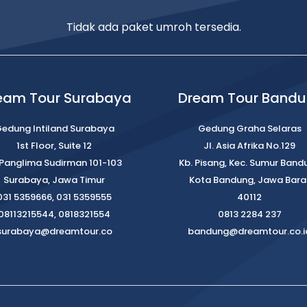
Tidak ada paket umroh tersedia.
eam Tour Surabaya
Dream Tour Band
edung Intiland Surabaya
Gedung Graha Selaras
1st Floor, Suite 12
Jl. Asia Afrika No.129
. Panglima Sudirman 101-103
Kb. Pisang, Kec. Sumur Band
Surabaya, Jawa Timur
Kota Bandung, Jawa Bara
031 5359666, 031 5359555
40112
08113215544, 0818321554
0813 2284 237
surabaya@dreamtour.co
bandung@dreamtour.co.i