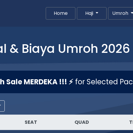
Home
(current)
Haji
Umroh
l & Biaya Umroh 2026 
sh Sale MERDEKA !!! ⚡
for Selected Pa
SEAT
QUAD
T