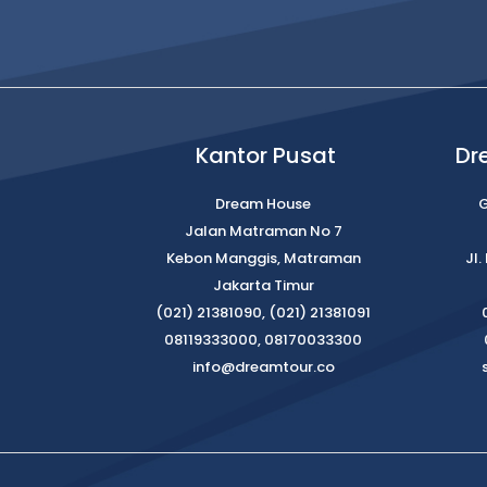
Kantor Pusat
Dr
Dream House
G
Jalan Matraman No 7
Kebon Manggis, Matraman
Jl
Jakarta Timur
(021) 21381090, (021) 21381091
08119333000, 08170033300
info@dreamtour.co