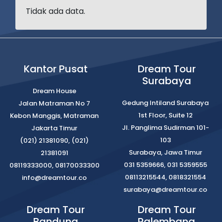
Tidak ada data.
Kantor Pusat
Dream Tour
Surabaya
Dream House
Gedung Intiland Surabaya
Jalan Matraman No 7
1st Floor, Suite 12
Kebon Manggis, Matraman
Jl. Panglima Sudirman 101-
Jakarta Timur
103
(021) 21381090, (021)
Surabaya, Jawa Timur
21381091
031 5359666, 031 5359555
08119333000, 08170033300
08113215544, 0818321554
info@dreamtour.co
surabaya@dreamtour.co
Dream Tour
Dream Tour
Bandung
Palembang