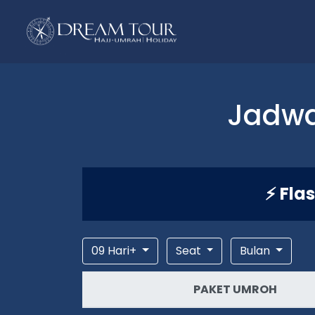
Jadwa
⚡ Fla
09 Hari+
Seat
Bulan
PAKET UMROH