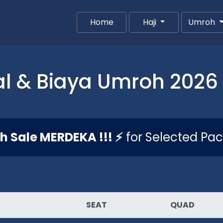
Home
(current)
Haji
Umroh
l & Biaya Umroh 2026 
sh Sale MERDEKA !!! ⚡
for Selected Pa
SEAT
QUAD