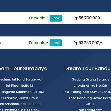
Tersedia
-
Rp58.700.000,-
Book
n
Tersedia
-
Rp63.250.000,-
Book
eam Tour Surabaya
Dream Tour Band
edung Intiland Surabaya
Gedung Graha Selaras
1st Floor, Suite 12
Jl. Asia Afrika No.129
. Panglima Sudirman 101-103
Kb. Pisang, Kec. Sumur Band
Surabaya, Jawa Timur
Kota Bandung, Jawa Bara
031 5359666, 031 5359555
40112
08113215544, 0818321554
0813 2284 237