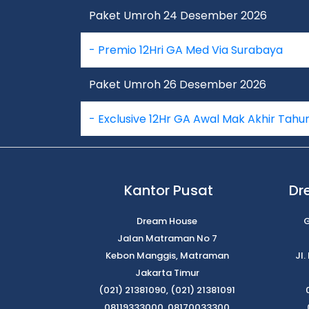
Paket Umroh 24 Desember 2026
- Premio 12Hri GA Med Via Surabaya
Paket Umroh 26 Desember 2026
- Exclusive 12Hr GA Awal Mak Akhir Tahu
Kantor Pusat
Dr
Dream House
G
Jalan Matraman No 7
Kebon Manggis, Matraman
Jl
Jakarta Timur
(021) 21381090, (021) 21381091
08119333000, 08170033300