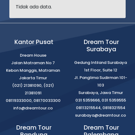
Tidak ada data.
Kantor Pusat
Dream Tour
Surabaya
Dream House
Gedung Intiland Surabaya
Jalan Matraman No 7
1st Floor, Suite 12
Kebon Manggis, Matraman
Jl. Panglima Sudirman 101-
Jakarta Timur
103
(021) 21381090, (021)
Surabaya, Jawa Timur
21381091
031 5359666, 031 5359555
08119333000, 08170033300
08113215544, 0818321554
info@dreamtour.co
surabaya@dreamtour.co
Dream Tour
Dream Tour
Bandung
Palembang