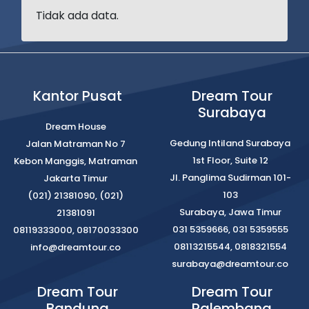
Tidak ada data.
Kantor Pusat
Dream Tour
Surabaya
Dream House
Gedung Intiland Surabaya
Jalan Matraman No 7
1st Floor, Suite 12
Kebon Manggis, Matraman
Jl. Panglima Sudirman 101-
Jakarta Timur
103
(021) 21381090, (021)
Surabaya, Jawa Timur
21381091
031 5359666, 031 5359555
08119333000, 08170033300
08113215544, 0818321554
info@dreamtour.co
surabaya@dreamtour.co
Dream Tour
Dream Tour
Bandung
Palembang