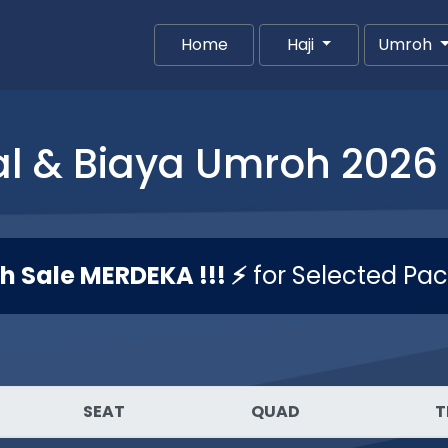
Home
(current)
Haji
Umroh
l & Biaya Umroh 2026 
sh Sale MERDEKA !!! ⚡
for Selected Pa
SEAT
QUAD
T