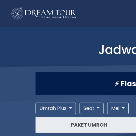
Jadwa
⚡ Fla
Umrah Plus
Seat
Mei
PAKET UMROH