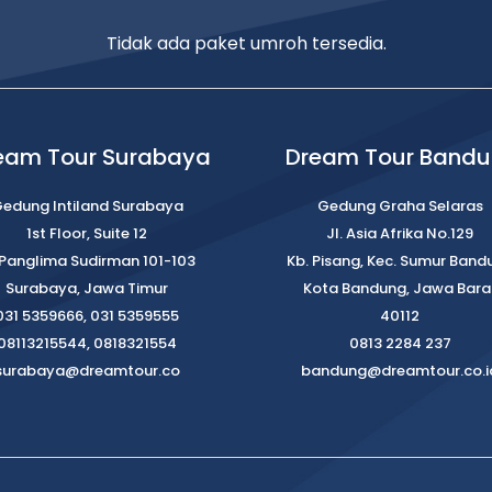
Tidak ada paket umroh tersedia.
eam Tour Surabaya
Dream Tour Band
edung Intiland Surabaya
Gedung Graha Selaras
1st Floor, Suite 12
Jl. Asia Afrika No.129
. Panglima Sudirman 101-103
Kb. Pisang, Kec. Sumur Band
Surabaya, Jawa Timur
Kota Bandung, Jawa Bara
031 5359666, 031 5359555
40112
08113215544, 0818321554
0813 2284 237
surabaya@dreamtour.co
bandung@dreamtour.co.i