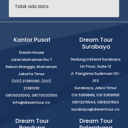
Tidak ada data.
Kantor Pusat
Dream Tour
Surabaya
Dream House
Gedung Intiland Surabaya
Jalan Matraman No 7
1st Floor, Suite 12
Kebon Manggis, Matraman
Jl. Panglima Sudirman 101-
Jakarta Timur
103
(021) 21381090, (021)
Surabaya, Jawa Timur
21381091
031 5359666, 031 5359555
08119333000, 08170033300
08113215544, 0818321554
info@dreamtour.co
surabaya@dreamtour.co
Dream Tour
Dream Tour
Bandung
Palembang