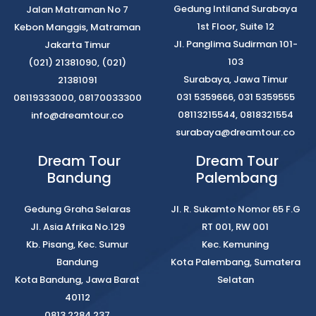
Gedung Intiland Surabaya
Jalan Matraman No 7
1st Floor, Suite 12
Kebon Manggis, Matraman
Jl. Panglima Sudirman 101-
Jakarta Timur
103
(021) 21381090, (021)
Surabaya, Jawa Timur
21381091
031 5359666, 031 5359555
08119333000, 08170033300
08113215544, 0818321554
info@dreamtour.co
surabaya@dreamtour.co
Dream Tour
Dream Tour
Bandung
Palembang
Gedung Graha Selaras
Jl. R. Sukamto Nomor 65 F.G
Jl. Asia Afrika No.129
RT 001, RW 001
Kb. Pisang, Kec. Sumur
Kec. Kemuning
Bandung
Kota Palembang, Sumatera
Kota Bandung, Jawa Barat
Selatan
40112
0813 2284 237