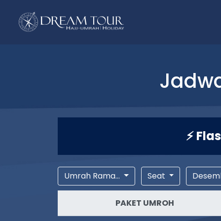
Jadwa
⚡ Fla
Umrah Rama...
Seat
Desem
PAKET UMROH