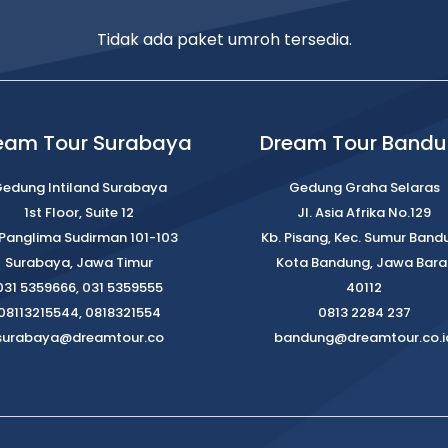
Tidak ada paket umroh tersedia.
eam Tour Surabaya
Dream Tour Band
edung Intiland Surabaya
Gedung Graha Selaras
1st Floor, Suite 12
Jl. Asia Afrika No.129
. Panglima Sudirman 101-103
Kb. Pisang, Kec. Sumur Band
Surabaya, Jawa Timur
Kota Bandung, Jawa Bara
031 5359666, 031 5359555
40112
08113215544, 0818321554
0813 2284 237
surabaya@dreamtour.co
bandung@dreamtour.co.i