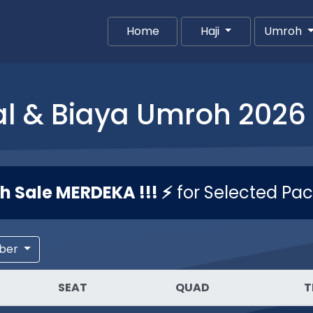
Home
(current)
Haji
Umroh
l & Biaya Umroh 2026 
sh Sale MERDEKA !!! ⚡
for Selected Pa
ber
SEAT
QUAD
T