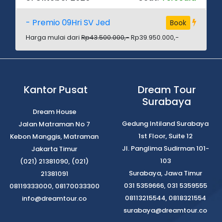
- Premio 09Hri SV Jed
Book
Harga mulai dari
Rp43.500.000,-
Rp39.950.000,-
Kantor Pusat
Dream Tour
Surabaya
Dream House
Gedung Intiland Surabaya
Jalan Matraman No 7
1st Floor, Suite 12
Kebon Manggis, Matraman
Jl. Panglima Sudirman 101-
Jakarta Timur
103
(021) 21381090, (021)
Surabaya, Jawa Timur
21381091
031 5359666, 031 5359555
08119333000, 08170033300
08113215544, 0818321554
info@dreamtour.co
surabaya@dreamtour.co