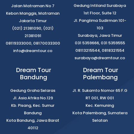
Gedung Intiland Surabaya
Jalan Matraman No 7
1st Floor, Suite 12
Kebon Manggis, Matraman
Jl. Panglima Sudirman 101-
Jakarta Timur
103
(021) 21381090, (021)
Surabaya, Jawa Timur
21381091
031 5359666, 031 5359555
08119333000, 08170033300
08113215544, 0818321554
info@dreamtour.co
surabaya@dreamtour.co
Dream Tour
Dream Tour
Bandung
Palembang
Gedung Graha Selaras
Jl. R. Sukamto Nomor 65 F.G
Jl. Asia Afrika No.129
RT 001, RW 001
Kb. Pisang, Kec. Sumur
Kec. Kemuning
Bandung
Kota Palembang, Sumatera
Kota Bandung, Jawa Barat
Selatan
40112