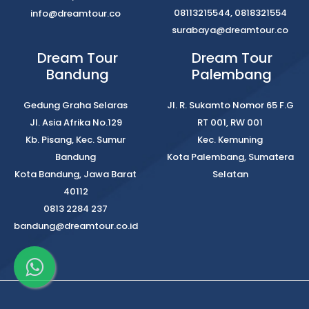
08113215544, 0818321554
info@dreamtour.co
surabaya@dreamtour.co
Dream Tour
Dream Tour
Bandung
Palembang
Gedung Graha Selaras
Jl. R. Sukamto Nomor 65 F.G
Jl. Asia Afrika No.129
RT 001, RW 001
Kb. Pisang, Kec. Sumur
Kec. Kemuning
Bandung
Kota Palembang, Sumatera
Kota Bandung, Jawa Barat
Selatan
40112
0813 2284 237
bandung@dreamtour.co.id