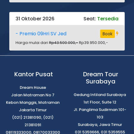
31 Oktober 2026
Seat:
Tersedia
- Premio 09Hri SV Jed
Book
Harga mulai dari
Rp43.500.000,-
Rp39.950.000,-
Kantor Pusat
Dream Tour
Surabaya
Dream House
Gedung Intiland Surabaya
Jalan Matraman No 7
1st Floor, Suite 12
Kebon Manggis, Matraman
Jl. Panglima Sudirman 101-
Jakarta Timur
103
(021) 21381090, (021)
Surabaya, Jawa Timur
21381091
031 5359666, 031 5359555
08119333000, 08170033300