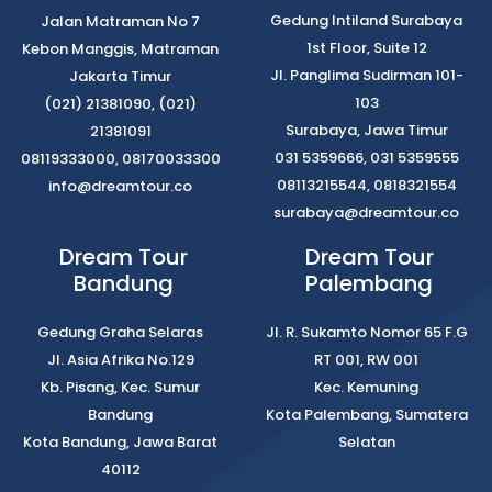
Gedung Intiland Surabaya
Jalan Matraman No 7
1st Floor, Suite 12
Kebon Manggis, Matraman
Jl. Panglima Sudirman 101-
Jakarta Timur
103
(021) 21381090, (021)
Surabaya, Jawa Timur
21381091
031 5359666, 031 5359555
08119333000, 08170033300
08113215544, 0818321554
info@dreamtour.co
surabaya@dreamtour.co
Dream Tour
Dream Tour
Bandung
Palembang
Gedung Graha Selaras
Jl. R. Sukamto Nomor 65 F.G
Jl. Asia Afrika No.129
RT 001, RW 001
Kb. Pisang, Kec. Sumur
Kec. Kemuning
Bandung
Kota Palembang, Sumatera
Kota Bandung, Jawa Barat
Selatan
40112