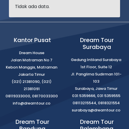
Tidak ada data.
Kantor Pusat
Dream Tour
Surabaya
Dream House
Gedung Intiland Surabaya
Jalan Matraman No 7
1st Floor, Suite 12
Kebon Manggis, Matraman
Jl. Panglima Sudirman 101-
Jakarta Timur
103
(021) 21381090, (021)
Surabaya, Jawa Timur
21381091
031 5359666, 031 5359555
08119333000, 08170033300
08113215544, 0818321554
info@dreamtour.co
surabaya@dreamtour.co
Dream Tour
Dream Tour
Bandung
Palembang