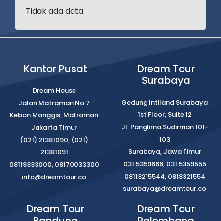
Tidak ada data.
Kantor Pusat
Dream Tour
Surabaya
Dream House
Gedung Intiland Surabaya
Jalan Matraman No 7
1st Floor, Suite 12
Kebon Manggis, Matraman
Jl. Panglima Sudirman 101-
Jakarta Timur
103
(021) 21381090, (021)
Surabaya, Jawa Timur
21381091
031 5359666, 031 5359555
08119333000, 08170033300
08113215544, 0818321554
info@dreamtour.co
surabaya@dreamtour.co
Dream Tour
Dream Tour
Bandung
Palembang