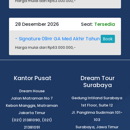
Harga mulai dari Rp63.000.000,-
28 Desember 2026
Seat:
Tersedia
- Signature 09Hr GA Med Akhir Tahun
Book
Harga mulai dari Rp63.000.000,-
Kantor Pusat
Dream Tour
Surabaya
Dream House
Gedung Intiland Surabaya
Jalan Matraman No 7
1st Floor, Suite 12
Kebon Manggis, Matraman
Jl. Panglima Sudirman 101-
Jakarta Timur
103
(021) 21381090, (021)
Surabaya, Jawa Timur
21381091