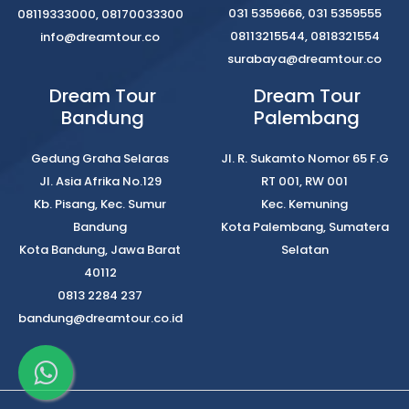
031 5359666, 031 5359555
08119333000, 08170033300
08113215544, 0818321554
info@dreamtour.co
surabaya@dreamtour.co
Dream Tour
Dream Tour
Bandung
Palembang
Gedung Graha Selaras
Jl. R. Sukamto Nomor 65 F.G
Jl. Asia Afrika No.129
RT 001, RW 001
Kb. Pisang, Kec. Sumur
Kec. Kemuning
Bandung
Kota Palembang, Sumatera
Kota Bandung, Jawa Barat
Selatan
40112
0813 2284 237
bandung@dreamtour.co.id