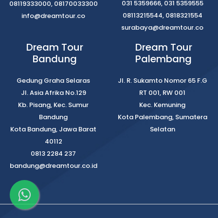
031 5359666, 031 5359555
08119333000, 08170033300
08113215544, 0818321554
info@dreamtour.co
surabaya@dreamtour.co
Dream Tour
Dream Tour
Bandung
Palembang
Gedung Graha Selaras
Jl. R. Sukamto Nomor 65 F.G
Jl. Asia Afrika No.129
RT 001, RW 001
Kb. Pisang, Kec. Sumur
Kec. Kemuning
Bandung
Kota Palembang, Sumatera
Kota Bandung, Jawa Barat
Selatan
40112
0813 2284 237
bandung@dreamtour.co.id