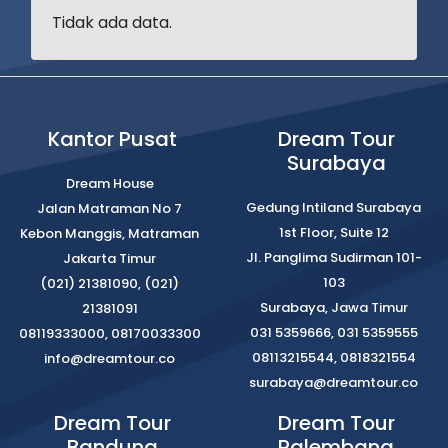
Tidak ada data.
Kantor Pusat
Dream Tour
Surabaya
Dream House
Gedung Intiland Surabaya
Jalan Matraman No 7
1st Floor, Suite 12
Kebon Manggis, Matraman
Jl. Panglima Sudirman 101-
Jakarta Timur
103
(021) 21381090, (021)
Surabaya, Jawa Timur
21381091
031 5359666, 031 5359555
08119333000, 08170033300
08113215544, 0818321554
info@dreamtour.co
surabaya@dreamtour.co
Dream Tour
Dream Tour
Bandung
Palembang