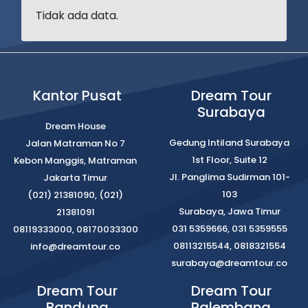
Tidak ada data.
Kantor Pusat
Dream Tour
Surabaya
Dream House
Gedung Intiland Surabaya
Jalan Matraman No 7
1st Floor, Suite 12
Kebon Manggis, Matraman
Jl. Panglima Sudirman 101-
Jakarta Timur
103
(021) 21381090, (021)
Surabaya, Jawa Timur
21381091
031 5359666, 031 5359555
08119333000, 08170033300
08113215544, 0818321554
info@dreamtour.co
surabaya@dreamtour.co
Dream Tour
Dream Tour
Bandung
Palembang