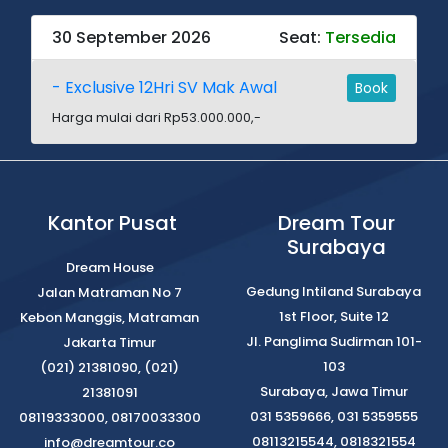
30 September 2026
Seat:
Tersedia
- Exclusive 12Hri SV Mak Awal
Book
Harga mulai dari Rp53.000.000,-
Kantor Pusat
Dream Tour
Surabaya
Dream House
Gedung Intiland Surabaya
Jalan Matraman No 7
1st Floor, Suite 12
Kebon Manggis, Matraman
Jl. Panglima Sudirman 101-
Jakarta Timur
103
(021) 21381090, (021)
Surabaya, Jawa Timur
21381091
031 5359666, 031 5359555
08119333000, 08170033300
08113215544, 0818321554
info@dreamtour.co