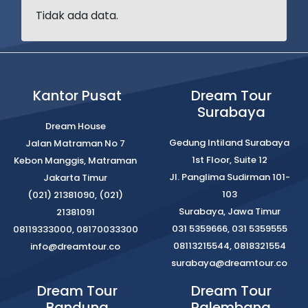
Tidak ada data.
Kantor Pusat
Dream Tour
Surabaya
Dream House
Gedung Intiland Surabaya
Jalan Matraman No 7
1st Floor, Suite 12
Kebon Manggis, Matraman
Jl. Panglima Sudirman 101-
Jakarta Timur
103
(021) 21381090, (021)
Surabaya, Jawa Timur
21381091
031 5359666, 031 5359555
08119333000, 08170033300
08113215544, 0818321554
info@dreamtour.co
surabaya@dreamtour.co
Dream Tour
Dream Tour
Bandung
Palembang