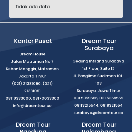
Tidak ada data.
Kantor Pusat
Dream Tour
Surabaya
Dream House
Gedung Intiland Surabaya
Jalan Matraman No 7
1st Floor, Suite 12
Kebon Manggis, Matraman
Jl. Panglima Sudirman 101-
Jakarta Timur
103
(021) 21381090, (021)
Surabaya, Jawa Timur
21381091
031 5359666, 031 5359555
08119333000, 08170033300
08113215544, 0818321554
info@dreamtour.co
surabaya@dreamtour.co
Dream Tour
Dream Tour
Bandung
Palembang