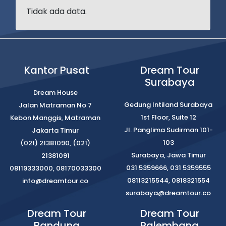
Tidak ada data.
Kantor Pusat
Dream Tour
Surabaya
Dream House
Gedung Intiland Surabaya
Jalan Matraman No 7
1st Floor, Suite 12
Kebon Manggis, Matraman
Jl. Panglima Sudirman 101-
Jakarta Timur
103
(021) 21381090, (021)
Surabaya, Jawa Timur
21381091
031 5359666, 031 5359555
08119333000, 08170033300
08113215544, 0818321554
info@dreamtour.co
surabaya@dreamtour.co
Dream Tour
Dream Tour
Bandung
Palembang