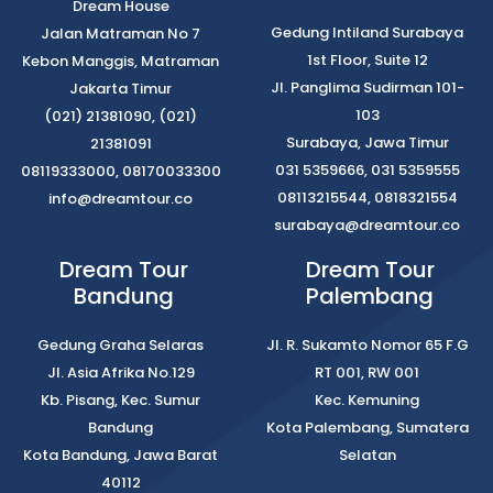
Dream House
Gedung Intiland Surabaya
Jalan Matraman No 7
1st Floor, Suite 12
Kebon Manggis, Matraman
Jl. Panglima Sudirman 101-
Jakarta Timur
103
(021) 21381090, (021)
Surabaya, Jawa Timur
21381091
031 5359666, 031 5359555
08119333000, 08170033300
08113215544, 0818321554
info@dreamtour.co
surabaya@dreamtour.co
Dream Tour
Dream Tour
Bandung
Palembang
Gedung Graha Selaras
Jl. R. Sukamto Nomor 65 F.G
Jl. Asia Afrika No.129
RT 001, RW 001
Kb. Pisang, Kec. Sumur
Kec. Kemuning
Bandung
Kota Palembang, Sumatera
Kota Bandung, Jawa Barat
Selatan
40112