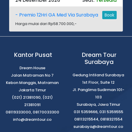
24 Desember 2026
Seat:
Tersedia
- Premio 12Hri GA Med Via Surabaya
Book
Harga mulai dari Rp58.700.000,-
Kantor Pusat
Dream Tour
Surabaya
Dream House
Gedung Intiland Surabaya
Jalan Matraman No 7
1st Floor, Suite 12
Kebon Manggis, Matraman
Jl. Panglima Sudirman 101-
Jakarta Timur
103
(021) 21381090, (021)
Surabaya, Jawa Timur
21381091
031 5359666, 031 5359555
08119333000, 08170033300
08113215544, 0818321554
info@dreamtour.co
surabaya@dreamtour.co