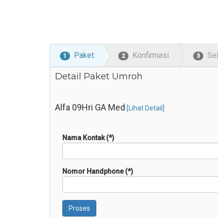
Paket
Konfirmasi
Se
1
2
3
Detail Paket Umroh
Alfa 09Hri GA Med
[Lihat Detail]
Nama Kontak (*)
Nomor Handphone (*)
Proses