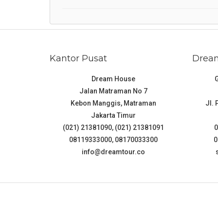
Kantor Pusat
Dream
Dream House
Jalan Matraman No 7
Kebon Manggis, Matraman
Jl.
Jakarta Timur
(021) 21381090, (021) 21381091
0
08119333000, 08170033300
0
info@dreamtour.co