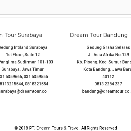
 Tour Surabaya
Dream Tour Bandung
Gedung Intiland Surabaya
Gedung Graha Selaras
1st Floor, Suite 12
Jl. Asia Afrika No.129
 Panglima Sudirman 101-103
Kb. Pisang, Kec. Sumur Ba
Surabaya, Jawa Timur
Kota Bandung, Jawa Bar
31 5359666, 031 5359555
40112
8113215544, 0818321554
0813 2284 237
surabaya@dreamtour.co
bandung@dreamtour.co.
PT. Dream Tours & Travel
© 2018
. All Rights Reserved