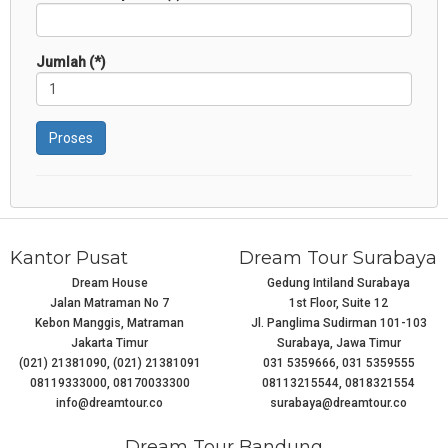
Jumlah (*)
Proses
Kantor Pusat
Dream Tour Surabaya
Dream House
Gedung Intiland Surabaya
Jalan Matraman No 7
1st Floor, Suite 12
Kebon Manggis, Matraman
Jl. Panglima Sudirman 101-103
Jakarta Timur
Surabaya, Jawa Timur
(021) 21381090, (021) 21381091
031 5359666, 031 5359555
08119333000, 08170033300
08113215544, 0818321554
info@dreamtour.co
surabaya@dreamtour.co
Dream Tour Bandung