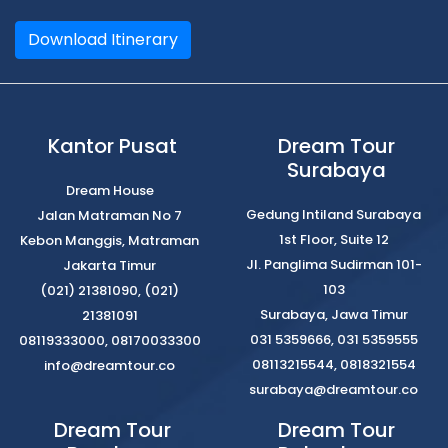
Download Itinerary
Kantor Pusat
Dream Tour
Surabaya
Dream House
Gedung Intiland Surabaya
Jalan Matraman No 7
1st Floor, Suite 12
Kebon Manggis, Matraman
Jl. Panglima Sudirman 101-
Jakarta Timur
103
(021) 21381090, (021)
Surabaya, Jawa Timur
21381091
031 5359666, 031 5359555
08119333000, 08170033300
08113215544, 0818321554
info@dreamtour.co
surabaya@dreamtour.co
Dream Tour
Dream Tour