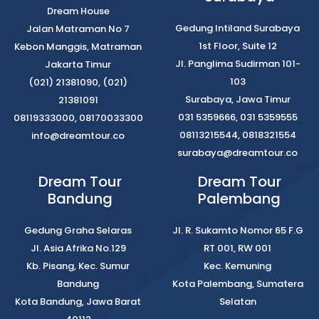
Dream House
Gedung Intiland Surabaya
Jalan Matraman No 7
1st Floor, Suite 12
Kebon Manggis, Matraman
Jl. Panglima Sudirman 101-
Jakarta Timur
103
(021) 21381090, (021)
Surabaya, Jawa Timur
21381091
031 5359666, 031 5359555
08119333000, 08170033300
08113215544, 0818321554
info@dreamtour.co
surabaya@dreamtour.co
Dream Tour
Dream Tour
Bandung
Palembang
Gedung Graha Selaras
Jl. R. Sukamto Nomor 65 F.G
Jl. Asia Afrika No.129
RT 001, RW 001
Kb. Pisang, Kec. Sumur
Kec. Kemuning
Bandung
Kota Palembang, Sumatera
Kota Bandung, Jawa Barat
Selatan