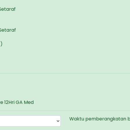
Setaraf
Setaraf
)
ve 12Hri GA Med
Waktu pemberangkatan bel