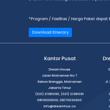
*Program / Fasilitas / Harga Paket dapa
Download Itinerary
Kantor Pusat
Dr
Dream House
G
Jalan Matraman No 7
Kebon Manggis, Matraman
Jl
Jakarta Timur
(021) 21381090, (021) 21381091
08119333000, 08170033300
info@dreamtour.co