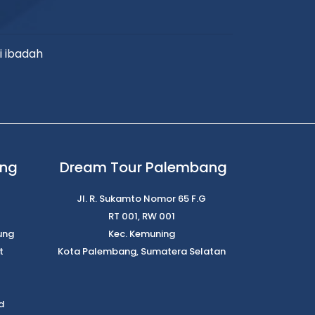
i ibadah
ung
Dream Tour Palembang
Jl. R. Sukamto Nomor 65 F.G
RT 001, RW 001
ung
Kec. Kemuning
t
Kota Palembang, Sumatera Selatan
d