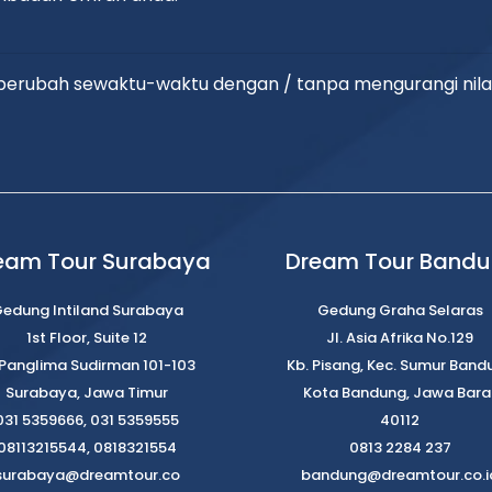
t berubah sewaktu-waktu dengan / tanpa mengurangi nila
eam Tour Surabaya
Dream Tour Band
edung Intiland Surabaya
Gedung Graha Selaras
1st Floor, Suite 12
Jl. Asia Afrika No.129
. Panglima Sudirman 101-103
Kb. Pisang, Kec. Sumur Band
Surabaya, Jawa Timur
Kota Bandung, Jawa Bara
031 5359666, 031 5359555
40112
08113215544, 0818321554
0813 2284 237
surabaya@dreamtour.co
bandung@dreamtour.co.i