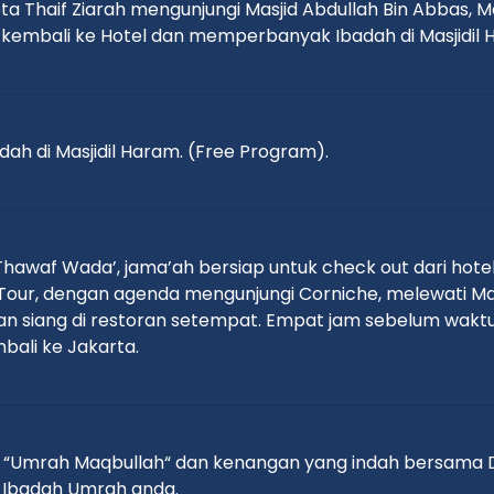
ta Thaif Ziarah mengunjungi Masjid Abdullah Bin Abbas, M
 kembali ke Hotel dan memperbanyak Ibadah di Masjidil 
ah di Masjidil Haram. (Free Program).
hawaf Wada’, jama’ah bersiap untuk check out dari hotel
our, dengan agenda mengunjungi Corniche, melewati Masj
kan siang di restoran setempat. Empat jam sebelum wak
bali ke Jakarta.
 “Umrah Maqbullah“ dan kenangan yang indah bersama D
 Ibadah Umrah anda.