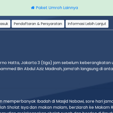
Paket Umroh Lainnya
masuk
Pendaftaran & Persyaratan
Informasi Lebih Lanjut
arno Hatta, Jakarta 3 (tiga) jam sebelum keberangkatan
hammed Bin Abdul Aziz Madinah, jama’ah langsung di ant
n memperbanyak Ibadah di Masjid Nabawi, sore hari jama
telah Sholat Isya dan makan malam, berziarah ke Makam 