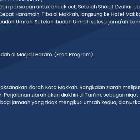
 dan persiapan untuk check out. Setelah Sholat Dzuhur 
epat Haramain. Tiba di Makkah, langsung ke Hotel Ma
ah Umrah. Setelah ibadah Umrah selesai jama'ah kembal
ah di Masjidil Haram. (Free Program).
aksanakan Ziarah Kota Makkah. Rangkaian ziarah meliput
r. Perjalanan ziarah akan diakhiri di Tan’im, sebagai mi
bagi jamaah yang tidak mengikuti umrah kedua, dianjurk