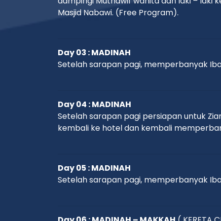
dampingi Muthawif wanita dan laki – lak
Masjid Nabawi. (Free Program).
Day 03 : MADINAH
Setelah sarapan pagi, memperbanyak Ibad
Day 04 : MADINAH
Setelah sarapan pagi persiapan untuk Zia
kembali ke hotel dan kembali memperban
Day 05 : MADINAH
Setelah sarapan pagi, memperbanyak Ibad
Day 06 : MADINAH – MAKKAH
( KERETA C