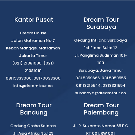
Kantor Pusat
Dream Tour
Surabaya
Dream House
Gedung Intiland Surabaya
Jalan Matraman No 7
1st Floor, Suite 12
Kebon Manggis, Matraman
Jl. Panglima Sudirman 101-
Jakarta Timur
103
(021) 21381090, (021)
Surabaya, Jawa Timur
21381091
031 5359666, 031 5359555
08119333000, 08170033300
08113215544, 0818321554
info@dreamtour.co
surabaya@dreamtour.co
Dream Tour
Dream Tour
Bandung
Palembang
Gedung Graha Selaras
Jl. R. Sukamto Nomor 65 F.G
Jl. Asia Afrika No.129
RT 001, RW 001