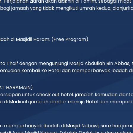
r. Perjalanan ziarah akan diakhiri di Tan’im, sebagai mi
bagi jamaah yang tidak mengikuti umrah kedua, dianjurk
ah di Masjidil Haram. (Free Program).
ota Thaif dengan mengunjungi Masjid Abdullah Bin Abbas, 
 kemudian kembali ke Hotel dan memperbanyak Ibadah di 
PAT HARAMAIN)
ersiapan untuk check out hotel. jama'ah kemudian diant
a di Madinah jama'ah diantar menuju Hotel dan memperba
n memperbanyak Ibadah di Masjid Nabawi, sore hari jama
 di Area Masjid Nabawi. Setelah Sholat Isya dan makan