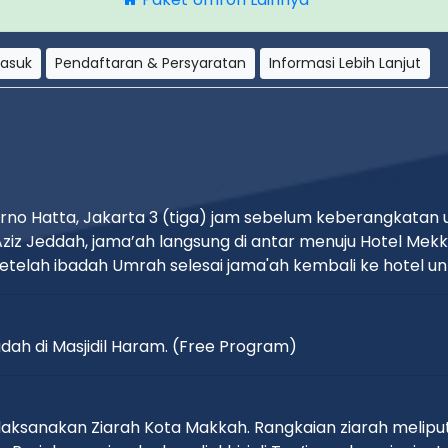
masuk
Pendaftaran & Persyaratan
Informasi Lebih Lanjut
arno Hatta, Jakarta 3 (tiga) jam sebelum keberangkatan
 Aziz Jeddah, jama’ah langsung di antar menuju Hotel 
elah ibadah Umrah selesai jama'ah kembali ke hotel untu
ah di Masjidil Haram. (Free Program)
aksanakan Ziarah Kota Makkah. Rangkaian ziarah meliput