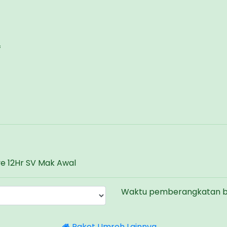
f
ve 12Hr SV Mak Awal
Waktu pemberangkatan bel
Paket Umroh Lainnya