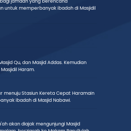
qat bagi jamaah yang berencana
an untuk memperbanyak ibadah di Masjidil
Masjid Qu, dan Masjid Addas. Kemudian
Masjidil Haram.
ar menuju Stasiun Kereta Cepat Haramain
nyak ibadah di Masjid Nabawi.
'ah akan diajak mengunjungi Masjid
 malam, berziarah ke Makam Rasullulah