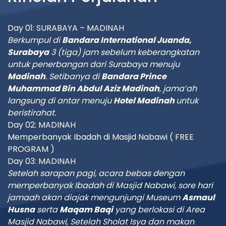
Day 01: SURABAYA – MADINAH
Berkumpul di
Bandara International
Juanda,
Surabaya
3 (tiga) jam sebelum keberangkatan
untuk penerbangan dari
Surabaya
menuju
Madinah
. Setibanya di
Bandara Prince
Muhammad Bin Abdul Aziz Madinah
, jama’ah
langsung di antar menuju
Hotel Madinah
untuk
beristirahat.
Day 02: MADINAH
Memperbanyak Ibadah di Masjid Nabawi ( FREE
PROGRAM )
Day 03: MADINAH
Setelah sarapan pagi, acara bebas dengan
memperbanyak Ibadah di Masjid Nabawi, sore hari
jamaah akan diajak mengunjungi Museum
Asmaul
Husna
serta
Maqam Baqi
yang berlokasi di Area
Masjid Nabawi, Setelah Sholat Isya dan makan