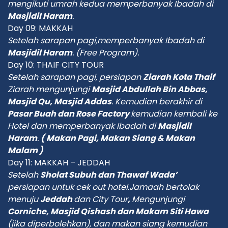
mengikuti umrah kedua memperbanyak Ibadah di
Masjidil Haram
.
Day 09: MAKKAH
Setelah sarapan pagi,memperbanyak Ibadah di
Masjidil Haram
.
(Free Program)
.
Day 10: THAIF CITY TOUR
Setelah sarapan pagi, persiapan
Ziarah Kota Thaif
Ziarah mengunjungi
Masjid Abdullah Bin Abbas,
Masjid Qu, Masjid Addas
. Kemudian berakhir di
Pasar Buah dan Rose Factory
kemudian kembali ke
Hotel dan memperbanyak Ibadah di
Masjidil
Haram
.
( Makan Pagi, Makan Siang & Makan
Malam )
Day 11: MAKKAH – JEDDAH
Setelah
Sholat Subuh dan Thawaf Wada’
persiapan untuk cek out hotel.Jamaah bertolak
menuju
Jeddah
dan City Tour
,
Mengunjungi
Corniche, Masjid Qishash dan Makam Siti Hawa
(jika diperbolehkan), dan makan siang kemudian