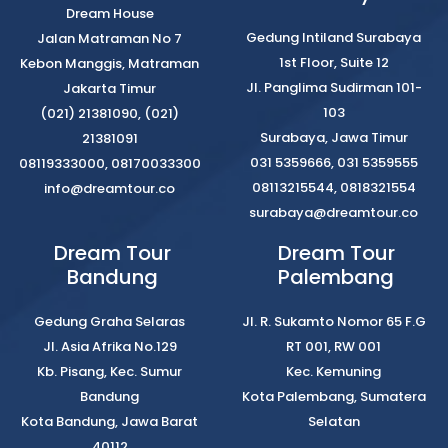
Dream House
Gedung Intiland Surabaya
Jalan Matraman No 7
1st Floor, Suite 12
Kebon Manggis, Matraman
Jl. Panglima Sudirman 101-
Jakarta Timur
103
(021) 21381090, (021)
Surabaya, Jawa Timur
21381091
031 5359666, 031 5359555
08119333000, 08170033300
08113215544, 0818321554
info@dreamtour.co
surabaya@dreamtour.co
Dream Tour
Dream Tour
Bandung
Palembang
Gedung Graha Selaras
Jl. R. Sukamto Nomor 65 F.G
Jl. Asia Afrika No.129
RT 001, RW 001
Kb. Pisang, Kec. Sumur
Kec. Kemuning
Bandung
Kota Palembang, Sumatera
Kota Bandung, Jawa Barat
Selatan
40112