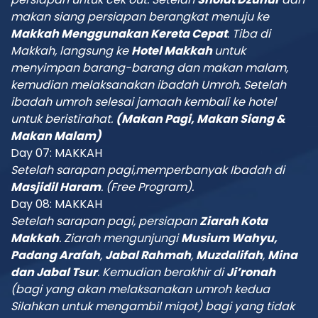
makan siang persiapan berangkat menuju ke
Makkah Menggunakan Kereta Cepat
. Tiba di
Makkah, langsung ke
Hotel Makkah
untuk
menyimpan barang-barang dan makan malam,
kemudian melaksanakan ibadah Umroh. Setelah
ibadah umroh selesai jamaah kembali ke hotel
untuk beristirahat.
(Makan Pagi, Makan Siang &
Makan Malam)
Day 07: MAKKAH
Setelah sarapan pagi,memperbanyak Ibadah di
Masjidil Haram
.
(Free Program)
.
Day 08: MAKKAH
Setelah sarapan pagi,
persiapan
Ziarah Kota
Makkah
. Z
iarah
mengunjungi
Musium Wahyu,
Padang Arafah
,
Jabal Rahmah
,
Muzdalifah
,
Mina
dan Jabal Tsur
. Kemudian berakhir di
Ji’ronah
(bagi yang akan melaksanakan umroh kedua
Silahkan untuk mengambil miqot) bagi yang tidak