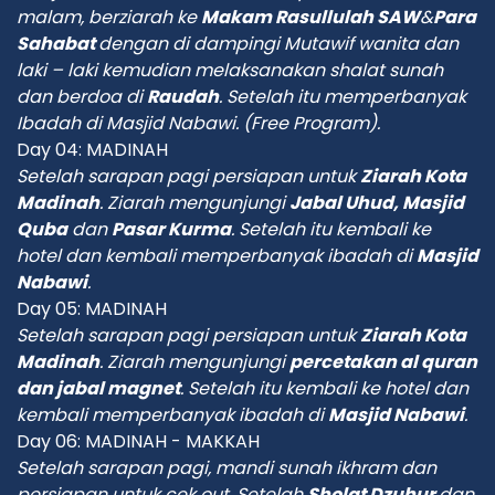
malam, berziarah ke
Makam Rasullulah SAW
&
Para
Sahabat
dengan di dampingi Mutawif wanita dan
laki – laki kemudian
m
elaksanakan shalat sunah
dan berdoa di
Raudah
. Setelah itu m
emperbanyak
Ibadah di Masjid Nabawi. (Free Program).
Day 04: MADINAH
Setelah s
arapan
pagi
persiapan untuk
Ziarah Kota
Madinah
. Ziarah mengunjungi
Jabal Uhud,
Masjid
Quba
dan
Pasar Kurma
. Setelah itu kembali ke
hotel dan kembali memperbanyak ibadah di
Masjid
Nabawi
.
Day 05: MADINAH
Setelah sarapan pagi persiapan untuk
Ziarah Kota
Madinah
. Ziarah mengunjungi
percetakan al quran
dan jabal magnet
. Setelah itu kembali ke hotel dan
kembali memperbanyak ibadah di
Masjid Nabawi
.
Day 06: MADINAH - MAKKAH
Setelah sarapan pagi, mandi sunah ikhram dan
persiapan untuk cek out.
Setelah
Sholat Dzuhur
dan